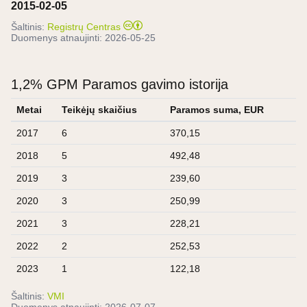
2015-02-05
Šaltinis:
Registrų Centras
Duomenys atnaujinti:
2026-05-25
1,2% GPM Paramos gavimo istorija
Metai
Teikėjų skaičius
Paramos suma, EUR
2017
6
370,15
2018
5
492,48
2019
3
239,60
2020
3
250,99
2021
3
228,21
2022
2
252,53
2023
1
122,18
Šaltinis:
VMI
Duomenys atnaujinti:
2026-07-07