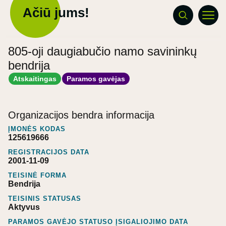
Ačiū jums!
805-oji daugiabučio namo savininkų
bendrija
Atskaitingas
Paramos gavėjas
Organizacijos bendra informacija
ĮMONĖS KODAS
125619666
REGISTRACIJOS DATA
2001-11-09
TEISINĖ FORMA
Bendrija
TEISINIS STATUSAS
Aktyvus
PARAMOS GAVĖJO STATUSO ĮSIGALIOJIMO DATA