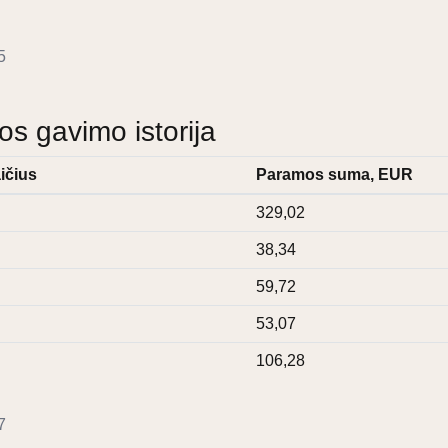
5
 gavimo istorija
ičius
Paramos suma, EUR
329,02
38,34
59,72
53,07
106,28
7