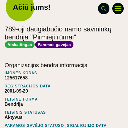
Ačiū jums!
789-oji daugiabučio namo savininkų
bendrija "Pirmieji rūmai"
Atskaitingas
Paramos gavėjas
Organizacijos bendra informacija
ĮMONĖS KODAS
125617658
REGISTRACIJOS DATA
2001-09-20
TEISINĖ FORMA
Bendrija
TEISINIS STATUSAS
Aktyvus
PARAMOS GAVĖJO STATUSO ĮSIGALIOJIMO DATA