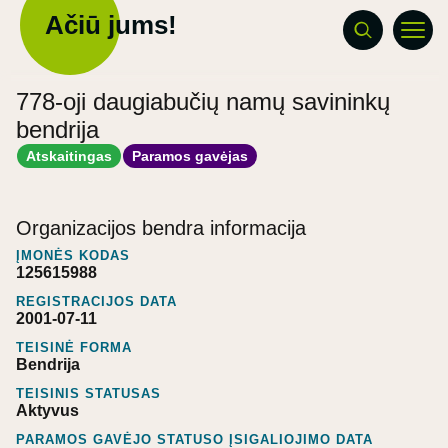
Ačiū jums!
778-oji daugiabučių namų savininkų
bendrija
Atskaitingas
Paramos gavėjas
Organizacijos bendra informacija
ĮMONĖS KODAS
125615988
REGISTRACIJOS DATA
2001-07-11
TEISINĖ FORMA
Bendrija
TEISINIS STATUSAS
Aktyvus
PARAMOS GAVĖJO STATUSO ĮSIGALIOJIMO DATA