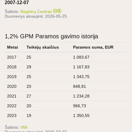
2007-12-07
Šaltinis:
Registrų Centras
Duomenys atnaujinti:
2026-05-25
1,2% GPM Paramos gavimo istorija
Metai
Teikėjų skaičius
Paramos suma, EUR
2017
25
1 083,67
2018
29
1 167,83
2019
25
1 343,75
2020
20
848,81
2021
27
1 234,28
2022
20
966,73
2023
19
1 350,55
Šaltinis:
VMI
Duomenys atnaujinti:
2026-07-07