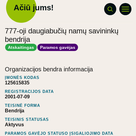
Ačiū jums!
777-oji daugiabučių namų savininkų
bendrija
Atskaitingas
Paramos gavėjas
Organizacijos bendra informacija
ĮMONĖS KODAS
125615835
REGISTRACIJOS DATA
2001-07-09
TEISINĖ FORMA
Bendrija
TEISINIS STATUSAS
Aktyvus
PARAMOS GAVĖJO STATUSO ĮSIGALIOJIMO DATA