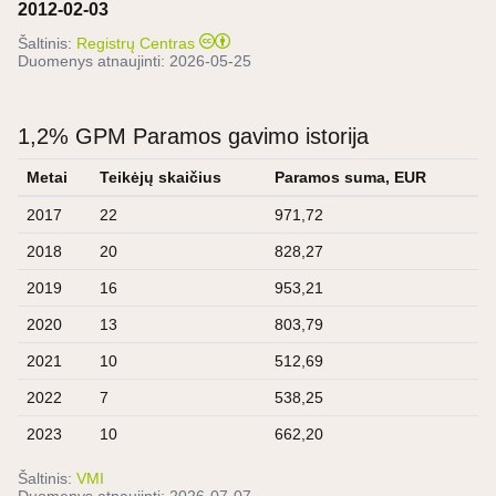
2012-02-03
Šaltinis:
Registrų Centras
Duomenys atnaujinti:
2026-05-25
1,2% GPM Paramos gavimo istorija
Metai
Teikėjų skaičius
Paramos suma, EUR
2017
22
971,72
2018
20
828,27
2019
16
953,21
2020
13
803,79
2021
10
512,69
2022
7
538,25
2023
10
662,20
Šaltinis:
VMI
Duomenys atnaujinti:
2026-07-07