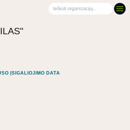
Ieškoti organizacijų
ŠILAS"
SO ĮSIGALIOJIMO DATA