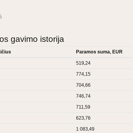
5
 gavimo istorija
ičius
Paramos suma, EUR
519,24
774,15
704,66
746,74
711,59
623,76
1 083,49