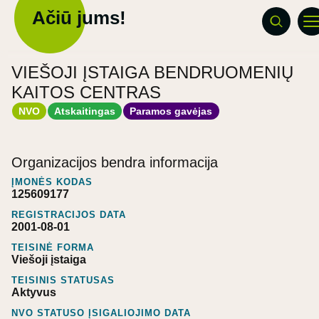
Ačiū jums!
VIEŠOJI ĮSTAIGA BENDRUOMENIŲ
KAITOS CENTRAS
NVO
Atskaitingas
Paramos gavėjas
Organizacijos bendra informacija
ĮMONĖS KODAS
125609177
REGISTRACIJOS DATA
2001-08-01
TEISINĖ FORMA
Viešoji įstaiga
TEISINIS STATUSAS
Aktyvus
NVO STATUSO ĮSIGALIOJIMO DATA