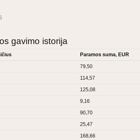
5
 gavimo istorija
ičius
Paramos suma, EUR
79,50
114,57
125,08
9,16
90,70
25,47
168,66