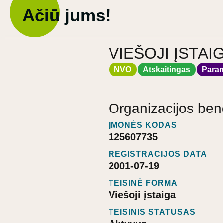
Ačiū jums!
VIEŠOJI ĮSTA
NVO
Atskaitingas
Para
Organizacijos ben
ĮMONĖS KODAS
125607735
REGISTRACIJOS DATA
2001-07-19
TEISINĖ FORMA
Viešoji įstaiga
TEISINIS STATUSAS