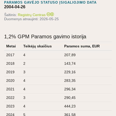
PARAMOS GAVĖJO STATUSO ĮSIGALIOJIMO DATA
2004-04-26
Šaltinis:
Registrų Centras
Duomenys atnaujinti:
2026-05-25
1,2% GPM Paramos gavimo istorija
Metai
Teikėjų skaičius
Paramos suma, EUR
2017
4
207,89
2018
2
143,74
2019
3
229,16
2020
4
283,35
2021
4
296,34
2022
3
290,45
2023
4
444,23
2024
5
361,58