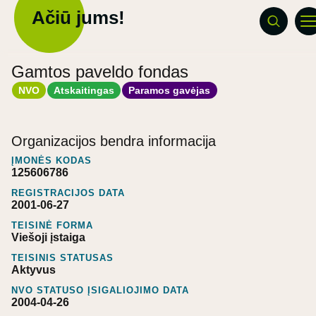
Ačiū jums!
Gamtos paveldo fondas
NVO
Atskaitingas
Paramos gavėjas
Organizacijos bendra informacija
ĮMONĖS KODAS
125606786
REGISTRACIJOS DATA
2001-06-27
TEISINĖ FORMA
Viešoji įstaiga
TEISINIS STATUSAS
Aktyvus
NVO STATUSO ĮSIGALIOJIMO DATA
2004-04-26