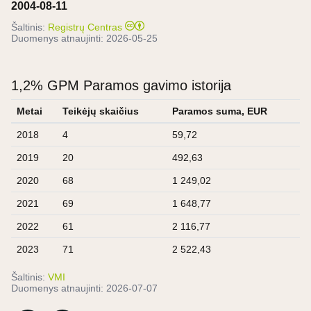
2004-08-11
Šaltinis:
Registrų Centras
Duomenys atnaujinti:
2026-05-25
1,2% GPM Paramos gavimo istorija
Metai
Teikėjų skaičius
Paramos suma, EUR
2018
4
59,72
2019
20
492,63
2020
68
1 249,02
2021
69
1 648,77
2022
61
2 116,77
2023
71
2 522,43
Šaltinis:
VMI
Duomenys atnaujinti:
2026-07-07