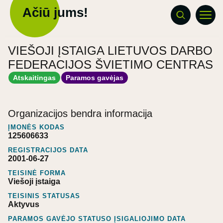
Ačiū jums!
VIEŠOJI ĮSTAIGA LIETUVOS DARBO
FEDERACIJOS ŠVIETIMO CENTRAS
Atskaitingas
Paramos gavėjas
Organizacijos bendra informacija
ĮMONĖS KODAS
125606633
REGISTRACIJOS DATA
2001-06-27
TEISINĖ FORMA
Viešoji įstaiga
TEISINIS STATUSAS
Aktyvus
PARAMOS GAVĖJO STATUSO ĮSIGALIOJIMO DATA