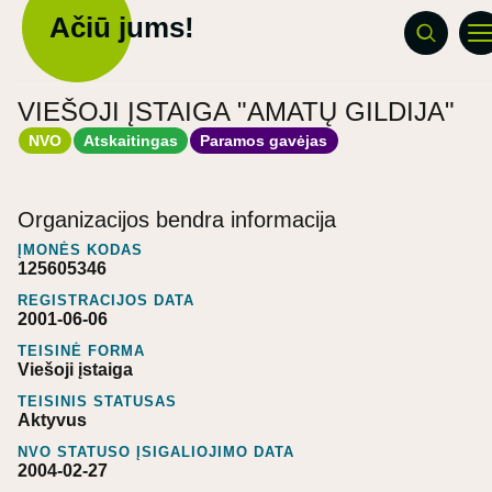
Ačiū jums!
VIEŠOJI ĮSTAIGA "AMATŲ GILDIJA"
NVO
Atskaitingas
Paramos gavėjas
Organizacijos bendra informacija
ĮMONĖS KODAS
125605346
REGISTRACIJOS DATA
2001-06-06
TEISINĖ FORMA
Viešoji įstaiga
TEISINIS STATUSAS
Aktyvus
NVO STATUSO ĮSIGALIOJIMO DATA
2004-02-27