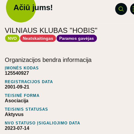
Ačiū jums!
VILNIAUS KLUBAS "HOBIS"
NVO
Neatskaitingas
Paramos gavėjas
Organizacijos bendra informacija
ĮMONĖS KODAS
125540927
REGISTRACIJOS DATA
2001-09-21
TEISINĖ FORMA
Asociacija
TEISINIS STATUSAS
Aktyvus
NVO STATUSO ĮSIGALIOJIMO DATA
2023-07-14