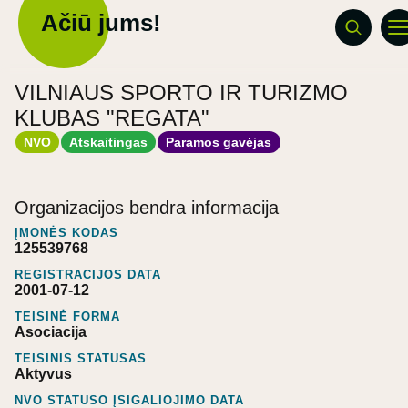
Ačiū jums!
VILNIAUS SPORTO IR TURIZMO
KLUBAS "REGATA"
NVO
Atskaitingas
Paramos gavėjas
Organizacijos bendra informacija
ĮMONĖS KODAS
125539768
REGISTRACIJOS DATA
2001-07-12
TEISINĖ FORMA
Asociacija
TEISINIS STATUSAS
Aktyvus
NVO STATUSO ĮSIGALIOJIMO DATA