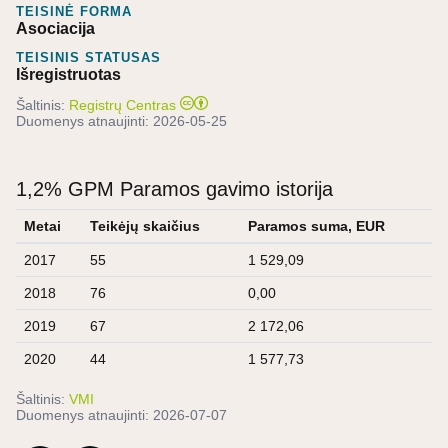
TEISINĖ FORMA
Asociacija
TEISINIS STATUSAS
Išregistruotas
Šaltinis:
Registrų Centras
Duomenys atnaujinti:
2026-05-25
1,2% GPM Paramos gavimo istorija
Metai
Teikėjų skaičius
Paramos suma, EUR
2017
55
1 529,09
2018
76
0,00
2019
67
2 172,06
2020
44
1 577,73
Šaltinis:
VMI
Duomenys atnaujinti:
2026-07-07