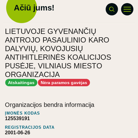
Ačiū jums!
LIETUVOJE GYVENANČIŲ
ANTROJO PASAULINIO KARO
DALYVIŲ, KOVOJUSIŲ
ANTIHITLERINĖS KOALICIJOS
PUSĖJE, VILNIAUS MIESTO
ORGANIZACIJA
Atskaitingas
Nėra paramos gavėjas
Organizacijos bendra informacija
ĮMONĖS KODAS
125539191
REGISTRACIJOS DATA
2001-06-26