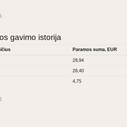
5
 gavimo istorija
ičius
Paramos suma, EUR
28,94
28,40
4,75
2