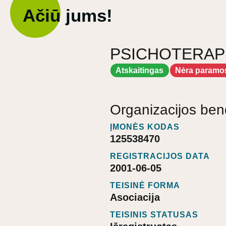
Ačiū jums!
PSICHOTERAPI
Atskaitingas
Nėra paramo
Organizacijos ben
ĮMONĖS KODAS
125538470
REGISTRACIJOS DATA
2001-06-05
TEISINĖ FORMA
Asociacija
TEISINIS STATUSAS