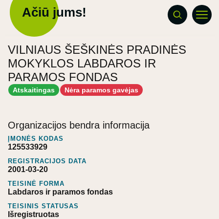
Ačiū jums!
VILNIAUS ŠEŠKINĖS PRADINĖS
MOKYKLOS LABDAROS IR
PARAMOS FONDAS
Atskaitingas
Nėra paramos gavėjas
Organizacijos bendra informacija
ĮMONĖS KODAS
125533929
REGISTRACIJOS DATA
2001-03-20
TEISINĖ FORMA
Labdaros ir paramos fondas
TEISINIS STATUSAS
Išregistruotas