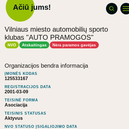
Ačiū jums!
Vilniaus miesto automobilių sporto
klubas "AUTO PRAMOGOS"
NVO
Atskaitingas
Nėra paramos gavėjas
Organizacijos bendra informacija
ĮMONĖS KODAS
125533167
REGISTRACIJOS DATA
2001-03-09
TEISINĖ FORMA
Asociacija
TEISINIS STATUSAS
Aktyvus
NVO STATUSO ĮSIGALIOJIMO DATA