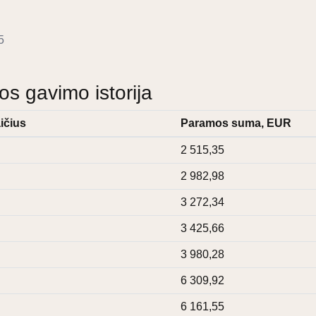
5
 gavimo istorija
ičius
Paramos suma, EUR
2 515,35
2 982,98
3 272,34
3 425,66
3 980,28
6 309,92
6 161,55