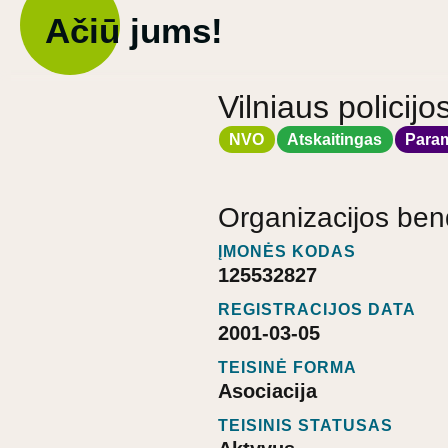
Ačiū jums!
Vilniaus policijo
NVO
Atskaitingas
Para
Organizacijos ben
ĮMONĖS KODAS
125532827
REGISTRACIJOS DATA
2001-03-05
TEISINĖ FORMA
Asociacija
TEISINIS STATUSAS