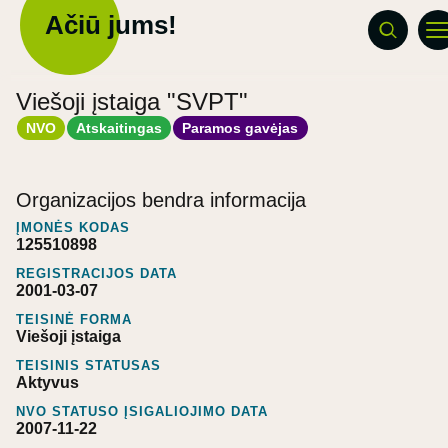
Ačiū jums!
Viešoji įstaiga "SVPT"
NVO
Atskaitingas
Paramos gavėjas
Organizacijos bendra informacija
ĮMONĖS KODAS
125510898
REGISTRACIJOS DATA
2001-03-07
TEISINĖ FORMA
Viešoji įstaiga
TEISINIS STATUSAS
Aktyvus
NVO STATUSO ĮSIGALIOJIMO DATA
2007-11-22