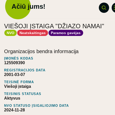
Ačiū jums!
VIEŠOJI ĮSTAIGA "DŽIAZO NAMAI"
NVO
Neatskaitingas
Paramos gavėjas
Organizacijos bendra informacija
ĮMONĖS KODAS
125509390
REGISTRACIJOS DATA
2001-03-07
TEISINĖ FORMA
Viešoji įstaiga
TEISINIS STATUSAS
Aktyvus
NVO STATUSO ĮSIGALIOJIMO DATA
2024-11-28