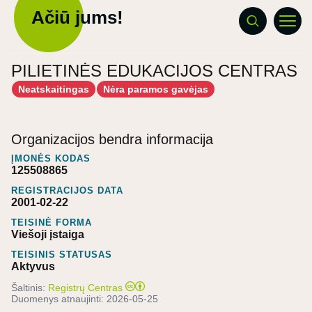
Ačiū jums!
PILIETINĖS EDUKACIJOS CENTRAS
Neatskaitingas
Nėra paramos gavėjas
Organizacijos bendra informacija
ĮMONĖS KODAS
125508865
REGISTRACIJOS DATA
2001-02-22
TEISINĖ FORMA
Viešoji įstaiga
TEISINIS STATUSAS
Aktyvus
Šaltinis:
Registrų Centras
Duomenys atnaujinti:
2026-05-25