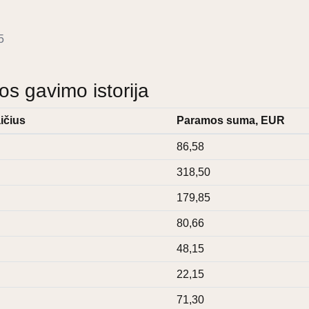
5
 gavimo istorija
ičius
Paramos suma, EUR
86,58
318,50
179,85
80,66
48,15
22,15
71,30