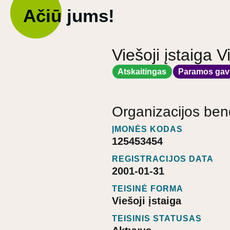
Ačiū jums!
Viešoji įstaiga V
Atskaitingas
Paramos gav
Organizacijos ben
ĮMONĖS KODAS
125453454
REGISTRACIJOS DATA
2001-01-31
TEISINĖ FORMA
Viešoji įstaiga
TEISINIS STATUSAS