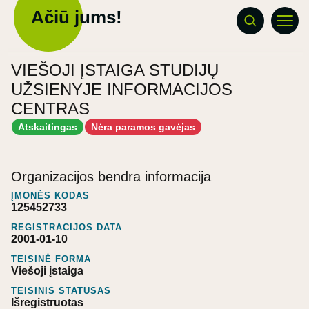
Ačiū jums!
VIEŠOJI ĮSTAIGA STUDIJŲ
UŽSIENYJE INFORMACIJOS
CENTRAS
Atskaitingas
Nėra paramos gavėjas
Organizacijos bendra informacija
ĮMONĖS KODAS
125452733
REGISTRACIJOS DATA
2001-01-10
TEISINĖ FORMA
Viešoji įstaiga
TEISINIS STATUSAS
Išregistruotas