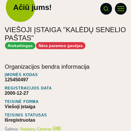
Ačiū jums!
VIEŠOJI ĮSTAIGA "KALĖDŲ SENELIO
PAŠTAS"
Atskaitingas
Nėra paramos gavėjas
Organizacijos bendra informacija
ĮMONĖS KODAS
125450497
REGISTRACIJOS DATA
2000-12-27
TEISINĖ FORMA
Viešoji įstaiga
TEISINIS STATUSAS
Išregistruotas
Šaltinis:
Registrų Centras