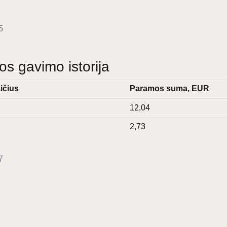
5
 gavimo istorija
ičius
Paramos suma, EUR
12,04
2,73
7