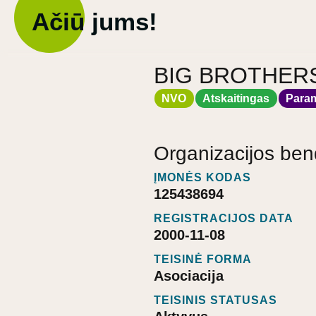
Ačiū jums!
BIG BROTHERS 
NVO
Atskaitingas
Para
Organizacijos ben
ĮMONĖS KODAS
125438694
REGISTRACIJOS DATA
2000-11-08
TEISINĖ FORMA
Asociacija
TEISINIS STATUSAS