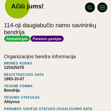
Ačiū jums!
114-oji daugiabučio namo savininkų
bendrija
Atskaitingas
Paramos gavėjas
Organizacijos bendra informacija
ĮMONĖS KODAS
125425476
REGISTRACIJOS DATA
1993-10-07
TEISINĖ FORMA
Bendrija
TEISINIS STATUSAS
Aktyvus
PARAMOS GAVĖJO STATUSO ĮSIGALIOJIMO DATA