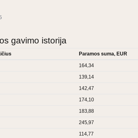
5
 gavimo istorija
ičius
Paramos suma, EUR
164,34
139,14
142,47
174,10
183,88
245,97
114,77