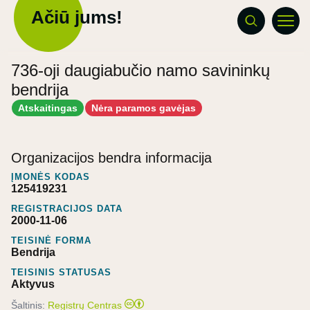
Ačiū jums!
736-oji daugiabučio namo savininkų
bendrija
Atskaitingas
Nėra paramos gavėjas
Organizacijos bendra informacija
ĮMONĖS KODAS
125419231
REGISTRACIJOS DATA
2000-11-06
TEISINĖ FORMA
Bendrija
TEISINIS STATUSAS
Aktyvus
Šaltinis:
Registrų Centras