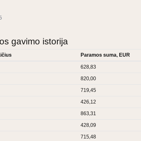
5
 gavimo istorija
ičius
Paramos suma, EUR
628,83
820,00
719,45
426,12
863,31
428,09
715,48