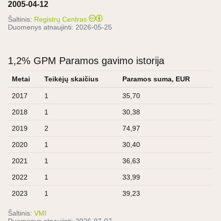
2005-04-12
Šaltinis:
Registrų Centras
Duomenys atnaujinti:
2026-05-25
1,2% GPM Paramos gavimo istorija
Metai
Teikėjų skaičius
Paramos suma, EUR
2017
1
35,70
2018
1
30,38
2019
2
74,97
2020
1
30,40
2021
1
36,63
2022
1
33,99
2023
1
39,23
Šaltinis:
VMI
Duomenys atnaujinti:
2026-07-07