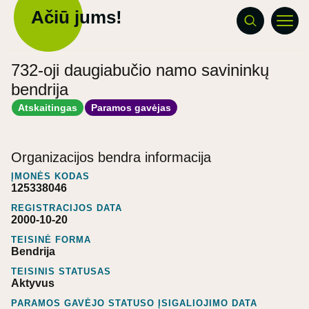
Ačiū jums!
732-oji daugiabučio namo savininkų
bendrija
Atskaitingas
Paramos gavėjas
Organizacijos bendra informacija
ĮMONĖS KODAS
125338046
REGISTRACIJOS DATA
2000-10-20
TEISINĖ FORMA
Bendrija
TEISINIS STATUSAS
Aktyvus
PARAMOS GAVĖJO STATUSO ĮSIGALIOJIMO DATA