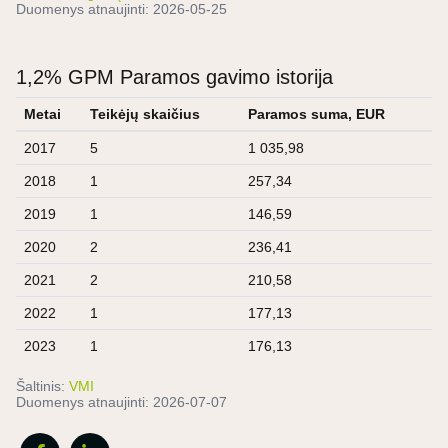
Duomenys atnaujinti:
2026-05-25
1,2% GPM Paramos gavimo istorija
Metai
Teikėjų skaičius
Paramos suma, EUR
2017
5
1 035,98
2018
1
257,34
2019
1
146,59
2020
2
236,41
2021
2
210,58
2022
1
177,13
2023
1
176,13
Šaltinis:
VMI
Duomenys atnaujinti:
2026-07-07