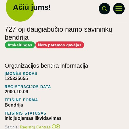
Ačiū jums!
727-oji daugiabučio namo savininkų
bendrija
Atskaitingas
Nėra paramos gavėjas
Organizacijos bendra informacija
ĮMONĖS KODAS
125335655
REGISTRACIJOS DATA
2000-10-09
TEISINĖ FORMA
Bendrija
TEISINIS STATUSAS
Inicijuojamas likvidavimas
Šaltinis:
Registrų Centras