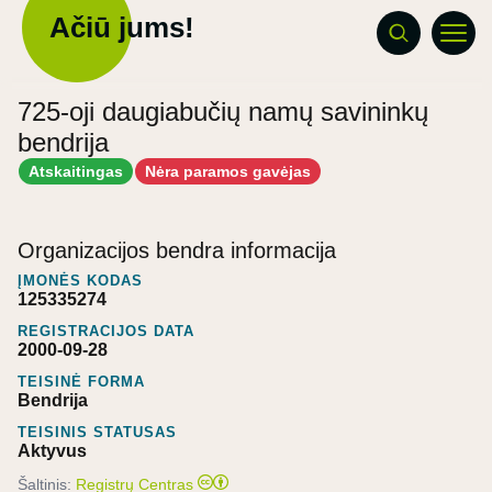
Ačiū jums!
725-oji daugiabučių namų savininkų
bendrija
Atskaitingas
Nėra paramos gavėjas
Organizacijos bendra informacija
ĮMONĖS KODAS
125335274
REGISTRACIJOS DATA
2000-09-28
TEISINĖ FORMA
Bendrija
TEISINIS STATUSAS
Aktyvus
Šaltinis:
Registrų Centras