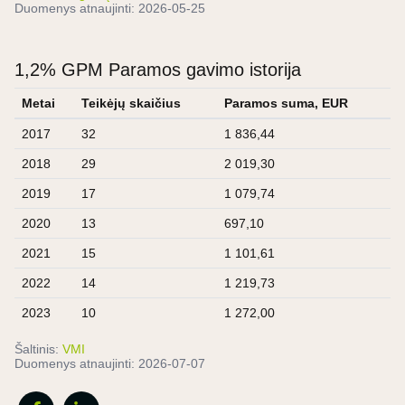
Duomenys atnaujinti:
2026-05-25
1,2% GPM Paramos gavimo istorija
Metai
Teikėjų skaičius
Paramos suma, EUR
2017
32
1 836,44
2018
29
2 019,30
2019
17
1 079,74
2020
13
697,10
2021
15
1 101,61
2022
14
1 219,73
2023
10
1 272,00
Šaltinis:
VMI
Duomenys atnaujinti:
2026-07-07