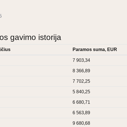
5
 gavimo istorija
ičius
Paramos suma, EUR
7 903,34
8 366,89
7 702,25
5 840,25
6 680,71
6 563,89
9 680,68