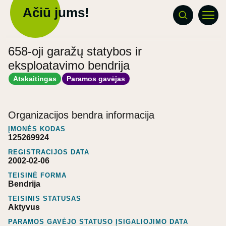
Ačiū jums!
658-oji garažų statybos ir
eksploatavimo bendrija
Atskaitingas
Paramos gavėjas
Organizacijos bendra informacija
ĮMONĖS KODAS
125269924
REGISTRACIJOS DATA
2002-02-06
TEISINĖ FORMA
Bendrija
TEISINIS STATUSAS
Aktyvus
PARAMOS GAVĖJO STATUSO ĮSIGALIOJIMO DATA