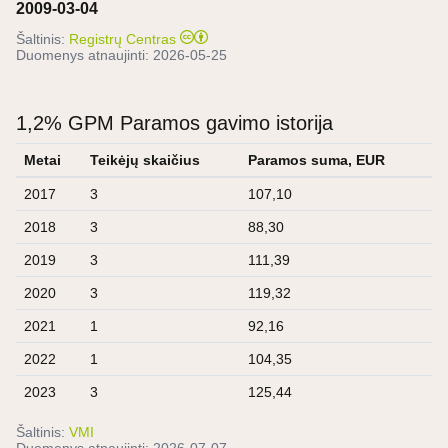
2009-03-04
Šaltinis:
Registrų Centras
Duomenys atnaujinti:
2026-05-25
1,2% GPM Paramos gavimo istorija
Metai
Teikėjų skaičius
Paramos suma, EUR
2017
3
107,10
2018
3
88,30
2019
3
111,39
2020
3
119,32
2021
1
92,16
2022
1
104,35
2023
3
125,44
Šaltinis:
VMI
Duomenys atnaujinti:
2026-07-07