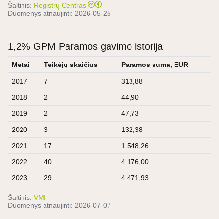
Šaltinis:
Registrų Centras
Duomenys atnaujinti:
2026-05-25
1,2% GPM Paramos gavimo istorija
Metai
Teikėjų skaičius
Paramos suma, EUR
2017
7
313,88
2018
2
44,90
2019
2
47,73
2020
3
132,38
2021
17
1 548,26
2022
40
4 176,00
2023
29
4 471,93
Šaltinis:
VMI
Duomenys atnaujinti:
2026-07-07