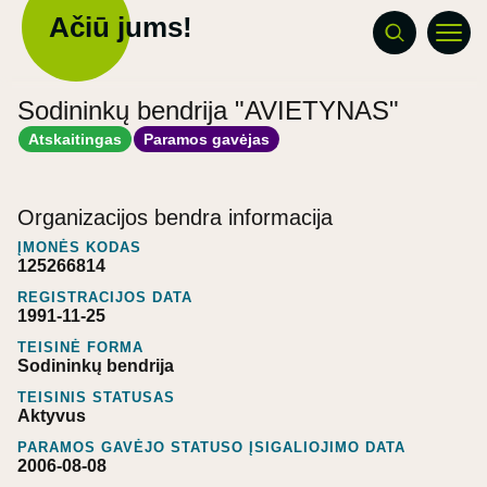
Ačiū jums!
Sodininkų bendrija "AVIETYNAS"
Atskaitingas
Paramos gavėjas
Organizacijos bendra informacija
ĮMONĖS KODAS
125266814
REGISTRACIJOS DATA
1991-11-25
TEISINĖ FORMA
Sodininkų bendrija
TEISINIS STATUSAS
Aktyvus
PARAMOS GAVĖJO STATUSO ĮSIGALIOJIMO DATA
2006-08-08