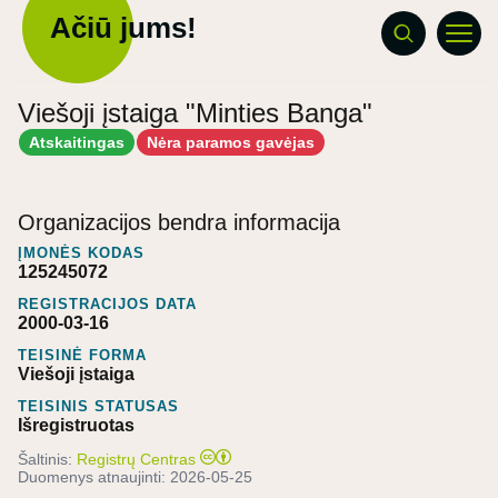
Ačiū jums!
Viešoji įstaiga "Minties Banga"
Atskaitingas
Nėra paramos gavėjas
Organizacijos bendra informacija
ĮMONĖS KODAS
125245072
REGISTRACIJOS DATA
2000-03-16
TEISINĖ FORMA
Viešoji įstaiga
TEISINIS STATUSAS
Išregistruotas
Šaltinis:
Registrų Centras
Duomenys atnaujinti:
2026-05-25