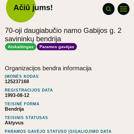
Ačiū jums!
70-oji daugiabučio namo Gabijos g. 2
savininkų bendrija
Atskaitingas
Paramos gavėjas
Organizacijos bendra informacija
ĮMONĖS KODAS
125237168
REGISTRACIJOS DATA
1993-08-12
TEISINĖ FORMA
Bendrija
TEISINIS STATUSAS
Aktyvus
PARAMOS GAVĖJO STATUSO ĮSIGALIOJIMO DATA