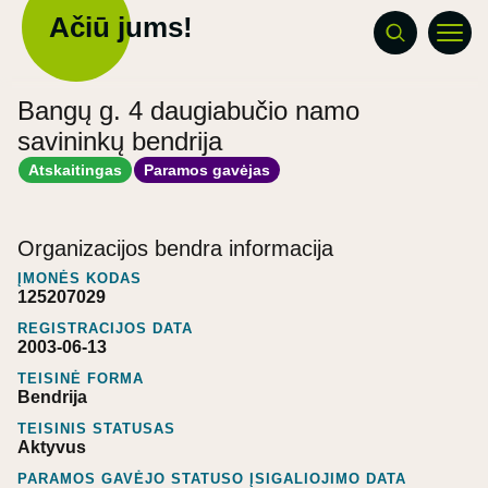
Ačiū jums!
Bangų g. 4 daugiabučio namo
savininkų bendrija
Atskaitingas
Paramos gavėjas
Organizacijos bendra informacija
ĮMONĖS KODAS
125207029
REGISTRACIJOS DATA
2003-06-13
TEISINĖ FORMA
Bendrija
TEISINIS STATUSAS
Aktyvus
PARAMOS GAVĖJO STATUSO ĮSIGALIOJIMO DATA