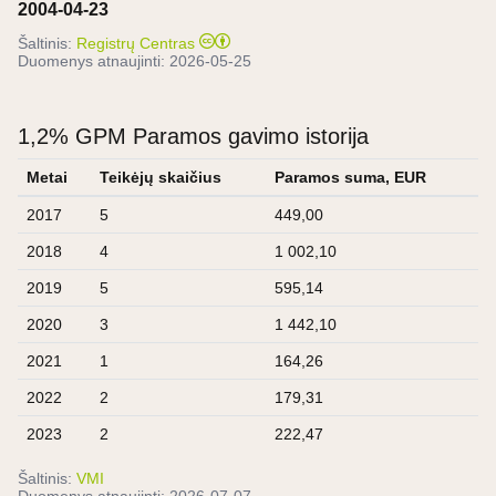
2004-04-23
Šaltinis:
Registrų Centras
Duomenys atnaujinti:
2026-05-25
1,2% GPM Paramos gavimo istorija
Metai
Teikėjų skaičius
Paramos suma, EUR
2017
5
449,00
2018
4
1 002,10
2019
5
595,14
2020
3
1 442,10
2021
1
164,26
2022
2
179,31
2023
2
222,47
Šaltinis:
VMI
Duomenys atnaujinti:
2026-07-07