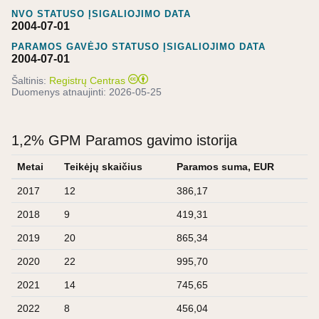
NVO STATUSO ĮSIGALIOJIMO DATA
2004-07-01
PARAMOS GAVĖJO STATUSO ĮSIGALIOJIMO DATA
2004-07-01
Šaltinis:
Registrų Centras
Duomenys atnaujinti:
2026-05-25
1,2% GPM Paramos gavimo istorija
Metai
Teikėjų skaičius
Paramos suma, EUR
2017
12
386,17
2018
9
419,31
2019
20
865,34
2020
22
995,70
2021
14
745,65
2022
8
456,04