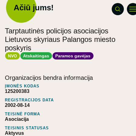
Ačiū jums!
Tarptautinės policijos asociacijos
Lietuvos skyriaus Palangos miesto
poskyris
NVO
Atskaitingas
Paramos gavėjas
Organizacijos bendra informacija
ĮMONĖS KODAS
125200383
REGISTRACIJOS DATA
2002-08-14
TEISINĖ FORMA
Asociacija
TEISINIS STATUSAS
Aktyvus