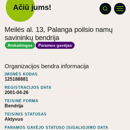
Ačiū jums!
Meilės al. 13, Palanga poilsio namų
savininkų bendrija
Atskaitingas
Paramos gavėjas
Organizacijos bendra informacija
ĮMONĖS KODAS
125188881
REGISTRACIJOS DATA
2001-04-26
TEISINĖ FORMA
Bendrija
TEISINIS STATUSAS
Aktyvus
PARAMOS GAVĖJO STATUSO ĮSIGALIOJIMO DATA