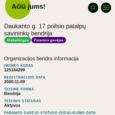
Ačiū jums!
Daukanto g. 17 poilsio patalpų
savininkų bendrija
Atskaitingas
Paramos gavėjas
Organizacijos bendra informacija
ĮMONĖS KODAS
125184299
REGISTRACIJOS DATA
2000-11-09
TEISINĖ FORMA
Bendrija
TEISINIS STATUSAS
Aktyvus
PARAMOS GAVĖJO STATUSO ĮSIGALIOJIMO DATA