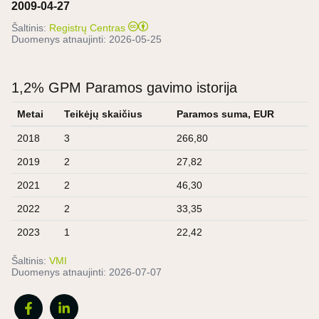
2009-04-27
Šaltinis:
Registrų Centras
Duomenys atnaujinti:
2026-05-25
1,2% GPM Paramos gavimo istorija
Metai
Teikėjų skaičius
Paramos suma, EUR
2018
3
266,80
2019
2
27,82
2021
2
46,30
2022
2
33,35
2023
1
22,42
Šaltinis:
VMI
Duomenys atnaujinti:
2026-07-07