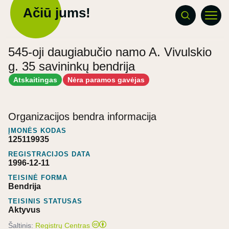
Ačiū jums!
545-oji daugiabučio namo A. Vivulskio
g. 35 savininkų bendrija
Atskaitingas
Nėra paramos gavėjas
Organizacijos bendra informacija
ĮMONĖS KODAS
125119935
REGISTRACIJOS DATA
1996-12-11
TEISINĖ FORMA
Bendrija
TEISINIS STATUSAS
Aktyvus
Šaltinis:
Registrų Centras