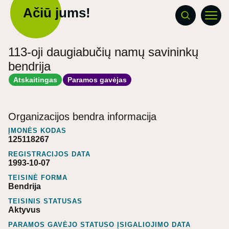
Ačiū jums!
113-oji daugiabučių namų savininkų
bendrija
Atskaitingas
Paramos gavėjas
Organizacijos bendra informacija
ĮMONĖS KODAS
125118267
REGISTRACIJOS DATA
1993-10-07
TEISINĖ FORMA
Bendrija
TEISINIS STATUSAS
Aktyvus
PARAMOS GAVĖJO STATUSO ĮSIGALIOJIMO DATA