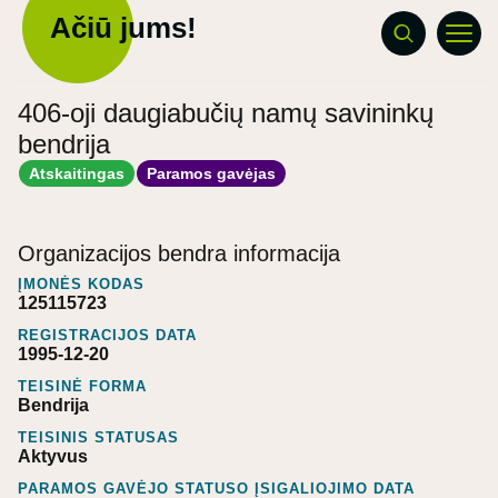
Ačiū jums!
406-oji daugiabučių namų savininkų
bendrija
Atskaitingas
Paramos gavėjas
Organizacijos bendra informacija
ĮMONĖS KODAS
125115723
REGISTRACIJOS DATA
1995-12-20
TEISINĖ FORMA
Bendrija
TEISINIS STATUSAS
Aktyvus
PARAMOS GAVĖJO STATUSO ĮSIGALIOJIMO DATA