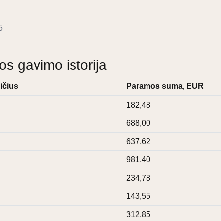
5
 gavimo istorija
ičius
Paramos suma, EUR
182,48
688,00
637,62
981,40
234,78
143,55
312,85