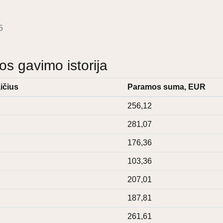
5
 gavimo istorija
ičius
Paramos suma, EUR
256,12
281,07
176,36
103,36
207,01
187,81
261,61