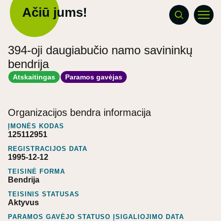
Ačiū jums!
394-oji daugiabučio namo savininkų
bendrija
Atskaitingas
Paramos gavėjas
Organizacijos bendra informacija
ĮMONĖS KODAS
125112951
REGISTRACIJOS DATA
1995-12-12
TEISINĖ FORMA
Bendrija
TEISINIS STATUSAS
Aktyvus
PARAMOS GAVĖJO STATUSO ĮSIGALIOJIMO DATA