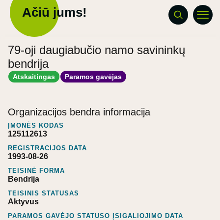
Ačiū jums!
79-oji daugiabučio namo savininkų
bendrija
Atskaitingas
Paramos gavėjas
Organizacijos bendra informacija
ĮMONĖS KODAS
125112613
REGISTRACIJOS DATA
1993-08-26
TEISINĖ FORMA
Bendrija
TEISINIS STATUSAS
Aktyvus
PARAMOS GAVĖJO STATUSO ĮSIGALIOJIMO DATA