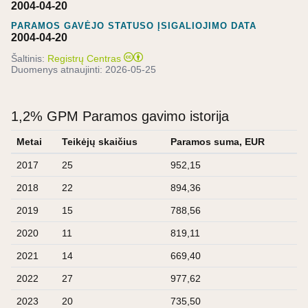
2004-04-20
PARAMOS GAVĖJO STATUSO ĮSIGALIOJIMO DATA
2004-04-20
Šaltinis:
Registrų Centras
Duomenys atnaujinti:
2026-05-25
1,2% GPM Paramos gavimo istorija
Metai
Teikėjų skaičius
Paramos suma, EUR
2017
25
952,15
2018
22
894,36
2019
15
788,56
2020
11
819,11
2021
14
669,40
2022
27
977,62
2023
20
735,50