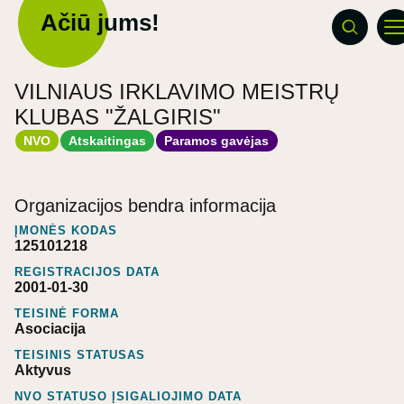
Ačiū jums!
VILNIAUS IRKLAVIMO MEISTRŲ
KLUBAS "ŽALGIRIS"
NVO
Atskaitingas
Paramos gavėjas
Organizacijos bendra informacija
ĮMONĖS KODAS
125101218
REGISTRACIJOS DATA
2001-01-30
TEISINĖ FORMA
Asociacija
TEISINIS STATUSAS
Aktyvus
NVO STATUSO ĮSIGALIOJIMO DATA